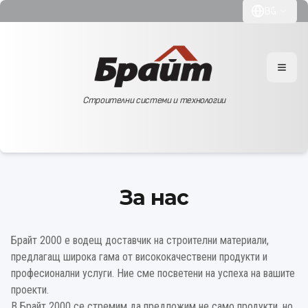
BG
Toggle langu
Open
Строителни системи и технологии
За нас
Брайт 2000 е водещ доставчик на строителни материали,
предлагащ широка гама от висококачествени продукти и
професионални услуги. Ние сме посветени на успеха на вашите
проекти.
В
Брайт 2000
се стремим да предложим не само продукти, но