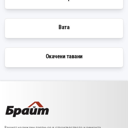
Вата
Окачени тавани
Вашият надежден партньор в строителството и ремонта.