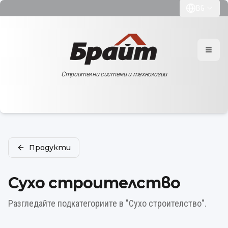
BG
Toggle langu
Open
Строителни системи и технологии
Продукти
Сухо строителство
Разгледайте подкатегориите в "Сухо строителство".